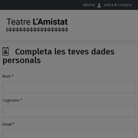
Salta al contingut principal
Idioma
entra & compra
Completa les teves dades
personals
Nom *
Cognoms *
Email *