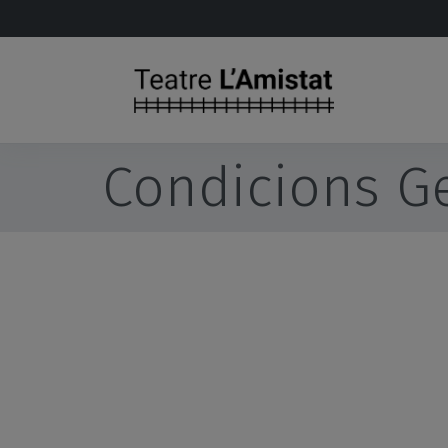
Salta al contingut principal
Condicions Ge