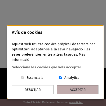
Avís de cookies
Aquest web utilitza cookies pròpies i de tercers per
optimitzar i adaptar-se a la seva navegació i les
seves preferències, entre altres tasques.
Més
informació
Selecciona les cookies que vols acceptar
Aquestes cookies són essencials per a
Cookies related t
Essencials
Analytics
REBUTJAR
ACCEPTAR
Avís Legal
Política de Privacitat
Política de Cookies
Condicions Generals de Contractació
Teatre l'Amistat Mollerussa | based on
yesweticket