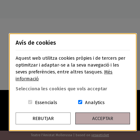
Avís de cookies
Aquest web utilitza cookies pròpies i de tercers per
optimitzar i adaptar-se a la seva navegació i les
seves preferències, entre altres tasques.
Més
informació
Selecciona les cookies que vols acceptar
Aquestes cookies són essencials per a
Cookies related t
Essencials
Analytics
REBUTJAR
ACCEPTAR
Avís Legal
Política de Privacitat
Política de Cookies
Condicions Generals de Contractació
Teatre l'Amistat Mollerussa | based on
yesweticket