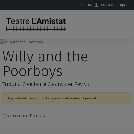
Salta al contingut principal
Idioma
entra & compra
Willy and the
Poorboys
Tribut a Creedence Clearwater Revival
Aquesta informació pertany a un esdeveniment passat
En escena el 14 de juny