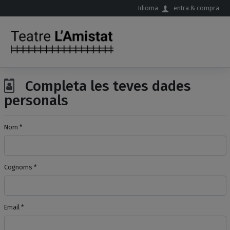
Salta al contingut principal
Idioma
entra & compra
Completa les teves dades
personals
Nom *
Cognoms *
Email *