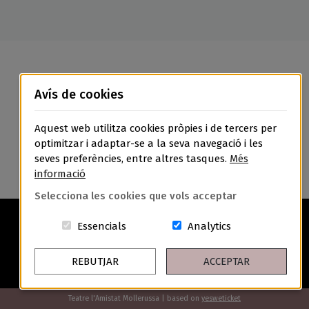
Avís de cookies
Aquest web utilitza cookies pròpies i de tercers per
optimitzar i adaptar-se a la seva navegació i les
seves preferències, entre altres tasques.
Més
informació
Selecciona les cookies que vols acceptar
Aquestes cookies són essencials per a
Cookies related t
Essencials
Analytics
REBUTJAR
ACCEPTAR
Avís Legal
Política de Privacitat
Política de Cookies
Condicions Generals de Contractació
Teatre l'Amistat Mollerussa | based on
yesweticket