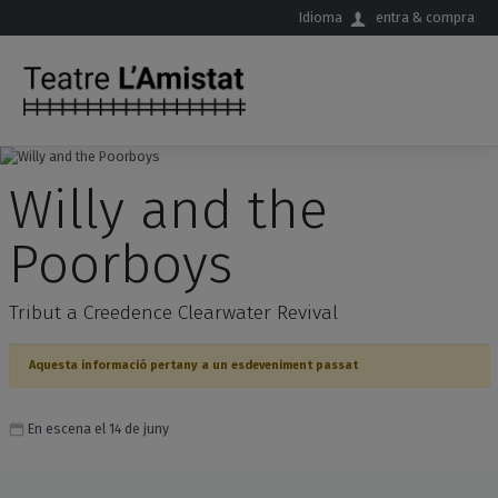
Salta al contingut principal
Idioma
entra & compra
Willy and the
Poorboys
Tribut a Creedence Clearwater Revival
Aquesta informació pertany a un esdeveniment passat
En escena el 14 de juny